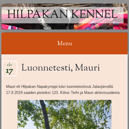
HILPAKAN KENNEL
Menu
Skip
Luonnetesti, Mauri
elo
to
17
content
Mauri eli Hilpakan Napakymppi kävi luonnetestissä Jalasjärvellä
17.8.2019 saaden pisteiksi 123. Kiitos Terhi ja Mauri aktiivisuudesta.