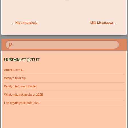
Post navigation
←
Hipun tuloksia
Milli Liettuassa
→
UUSIMMAT JUTUT
Armin tuloksia
Windyn tuloksia
Windyn terveystulokset
Windy näyttelytulokset 2025
Lilja näyttelytulokset 2025