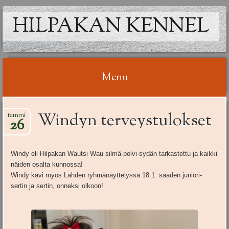
HILPAKAN KENNEL
Menu
Skip
Windyn terveystulokset
tammi
to
26
content
Windy eli Hilpakan Wautsi Wau silmä-polvi-sydän tarkastettu ja kaikki
näiden osalta kunnossa!
Windy kävi myös Lahden ryhmänäyttelyssä 18.1. saaden juniori-
sertin ja sertin, onneksi olkoon!