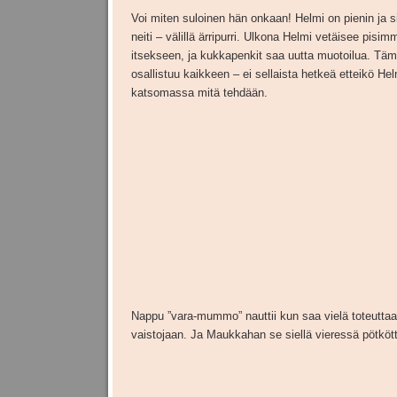
Voi miten suloinen hän onkaan! Helmi on pienin ja sie
neiti – välillä ärripurri. Ulkona Helmi vetäisee pisim
itsekseen, ja kukkapenkit saa uutta muotoilua. Tä
osallistuu kaikkeen – ei sellaista hetkeä etteikö Helm
katsomassa mitä tehdään.
Nappu ”vara-mummo” nauttii kun saa vielä toteutta
vaistojaan. Ja Maukkahan se siellä vieressä pötköt