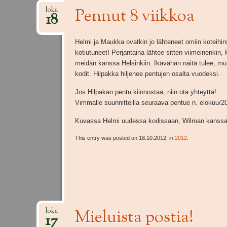
Pennut 8 viikkoa
loka
18
Helmi ja Maukka ovatkin jo lähteneet omiin koteihin
kotiutuneet! Perjantaina lähtee sitten viimeinenkin
meidän kanssa Helsinkiin. Ikävähän näitä tulee, mutt
kodit. Hilpakka hiljenee pentujen osalta vuodeksi.
Jos Hilpakan pentu kiinnostaa, niin ota yhteyttä!
Vimmalle suunnitteilla seuraava pentue n. elokuu/2
Kuvassa Helmi uudessa kodissaan, Wilman kanssa
This entry was posted on 18.10.2012, in
2012
.
Mieluista postia!
loka
17