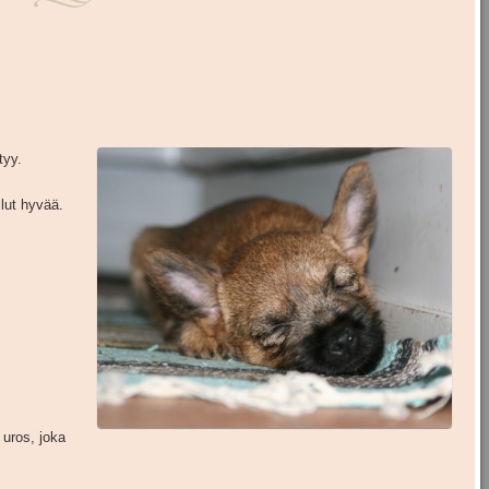
tyy.
lut hyvää.
uros, joka