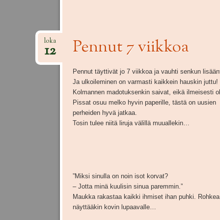
Pennut 7 viikkoa
loka
12
Pennut täyttivät jo 7 viikkoa ja vauhti senkun lisään
Ja ulkoileminen on varmasti kaikkein hauskin juttu!
Kolmannen madotuksenkin saivat, eikä ilmeisesti ol
Pissat osuu melko hyvin paperille, tästä on uusien
perheiden hyvä jatkaa.
Tosin tulee niitä liruja välillä muuallekin…
”Miksi sinulla on noin isot korvat?
– Jotta minä kuulisin sinua paremmin.”
Maukka rakastaa kaikki ihmiset ihan puhki. Rohkea 
näyttääkin kovin lupaavalle…