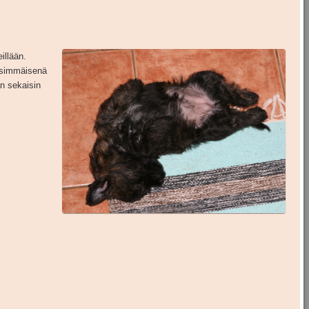
illään.
nsimmäisenä
n sekaisin