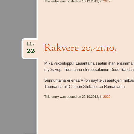
This entry was posted on 10.12.2012, in
2012
.
Rakvere 20.-21.10.
loka
22
Mikä viikonloppu! Lauantaina saatiin ihan ensimmäin
myös vsp. Tuomarina oli ruotsalainen Dodo Sandahl
Sunnuntaina ei enää Viron näyttelysääntöjen mukais
Tuomarina oli Cristian Stefanescu Romaniasta.
This entry was posted on 22.10.2012, in
2012
.