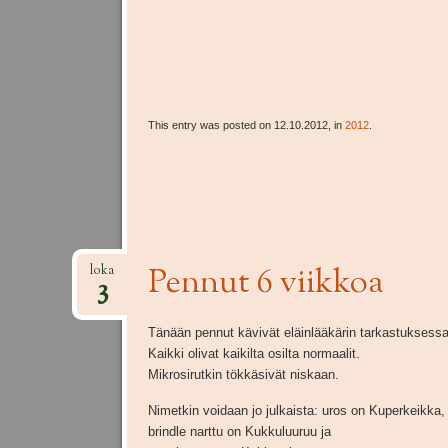
This entry was posted on 12.10.2012, in
2012
.
Pennut 6 viikkoa
loka
3
Tänään pennut kävivät eläinlääkärin tarkastuksessa
Kaikki olivat kaikilta osilta normaalit.
Mikrosirutkin tökkäsivät niskaan.
Nimetkin voidaan jo julkaista: uros on Kuperkeikka,
brindle narttu on Kukkuluuruu ja