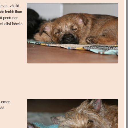
vin, välillä
mät lenkit ihan
mä pentunen
i olisi lähellä
a emon
tää.