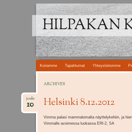
HILPAKAN 
Skip
Koiramme
Tapahtumat
Yhteystietomme
Pe
to
content
ARCHIVES
Helsinki 8.12.2012
joulu
10
Vimma palasi mammalomalta näyttelykehiin, ja hie
Vimmalle avoimessa luokassa ERI-2, SA