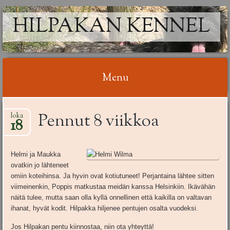
HILPAKAN KENNEL
Menu
Skip
Pennut 8 viikkoa
loka
to
18
content
Helmi ja Maukka
ovatkin jo lähteneet
omiin koteihinsa. Ja hyvin ovat kotiutuneet! Perjantaina lähtee sitten
viimeinenkin, Poppis matkustaa meidän kanssa Helsinkiin. Ikävähän
näitä tulee, mutta saan olla kyllä onnellinen että kaikilla on valtavan
ihanat, hyvät kodit. Hilpakka hiljenee pentujen osalta vuodeksi.
Jos Hilpakan pentu kiinnostaa, niin ota yhteyttä!