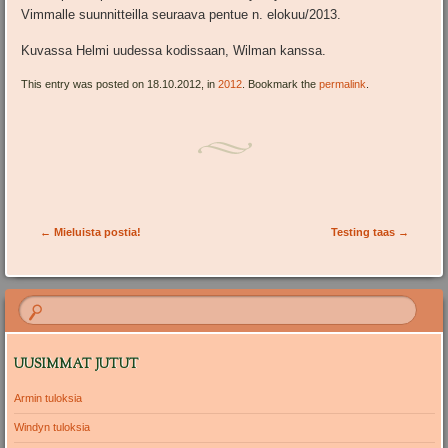
Vimmalle suunnitteilla seuraava pentue n. elokuu/2013.
Kuvassa Helmi uudessa kodissaan, Wilman kanssa.
This entry was posted on 18.10.2012, in
2012
. Bookmark the
permalink
.
Post navigation
←
Mieluista postia!
Testing taas
→
UUSIMMAT JUTUT
Armin tuloksia
Windyn tuloksia