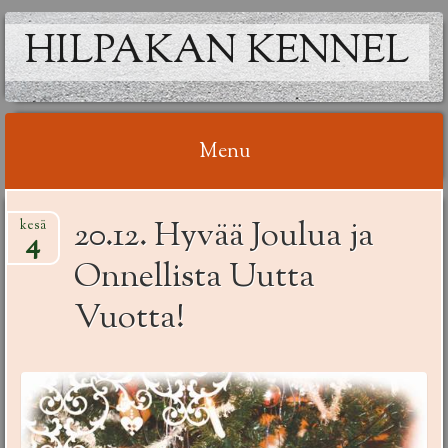
HILPAKAN KENNEL
Menu
Skip
20.12. Hyvää Joulua ja
kesä
to
4
content
Onnellista Uutta
Vuotta!