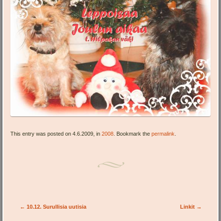
This entry was posted on 4.6.2009, in
2008
. Bookmark the
permalink
.
Post navigation
←
10.12. Surullisia uutisia
Linkit
→