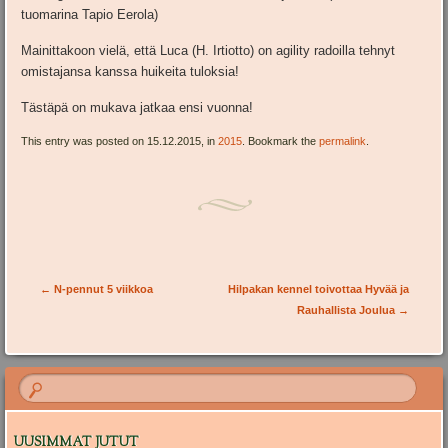
tuomarina Tapio Eerola)
Mainittakoon vielä, että Luca (H. Irtiotto) on agility radoilla tehnyt
omistajansa kanssa huikeita tuloksia!
Tästäpä on mukava jatkaa ensi vuonna!
This entry was posted on 15.12.2015, in
2015
. Bookmark the
permalink
.
Post navigation
←
N-pennut 5 viikkoa
Hilpakan kennel toivottaa Hyvää ja
Rauhallista Joulua
→
UUSIMMAT JUTUT