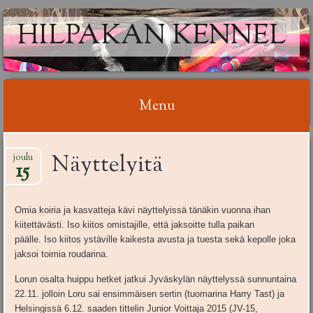
HILPAKAN KENNEL
Menu
Skip
Näyttelyitä
joulu
to
15
content
Omia koiria ja kasvatteja kävi näyttelyissä tänäkin vuonna ihan
kiitettävästi. Iso kiitos omistajille, että jaksoitte tulla paikan
päälle. Iso kiitos ystäville kaikesta avusta ja tuesta sekä kepolle joka
jaksoi toimia roudarina.
Lorun osalta huippu hetket jatkui Jyväskylän näyttelyssä sunnuntaina
22.11. jolloin Loru sai ensimmäisen sertin (tuomarina Harry Tast) ja
Helsingissä 6.12. saaden tittelin Junior Voittaja 2015 (JV-15,