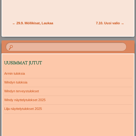
Post navigation
←
29.9. Möllikisat, Laukaa
7.10. Uusi valio
→
UUSIMMAT JUTUT
Armin tuloksia
Windyn tuloksia
Windyn terveystulokset
Windy näyttelytulokset 2025
Lilja näyttelytulokset 2025