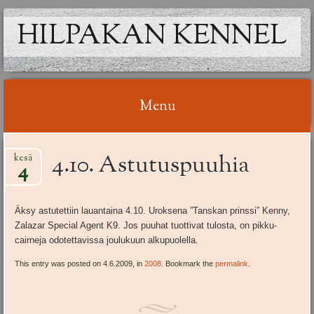
HILPAKAN KENNEL
Menu
Skip
4.10. Astutuspuuhia
kesä
to
4
content
Äksy astutettiin lauantaina 4.10. Uroksena ”Tanskan prinssi” Kenny,
Zalazar Special Agent K9. Jos puuhat tuottivat tulosta, on pikku-
cairneja odotettavissa joulukuun alkupuolella.
This entry was posted on 4.6.2009, in
2008
. Bookmark the
permalink
.