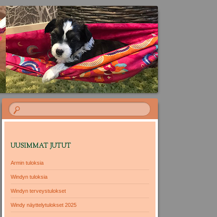
UUSIMMAT JUTUT
Armin tuloksia
Windyn tuloksia
Windyn terveystulokset
Windy näyttelytulokset 2025