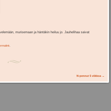
velemään, murisemaan ja häntäkin heiluu jo. Jauhelihaa saivat
ermalink
.
N-pennut 5 viikkoa
→