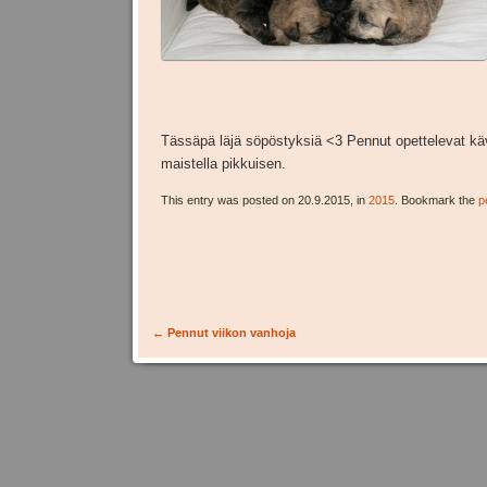
Tässäpä läjä söpöstyksiä <3 Pennut opettelevat kä
maistella pikkuisen.
This entry was posted on 20.9.2015, in
2015
. Bookmark the
p
Post navigation
←
Pennut viikon vanhoja