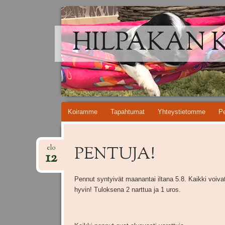
HILPAKAN 
Skip
Koiramme
Tapahtumat
Yhteystietomme
Pe
to
content
PENTUJA!
elo
12
Pennut syntyivät maanantai iltana 5.8. Kaikki voiva
hyvin! Tuloksena 2 narttua ja 1 uros.