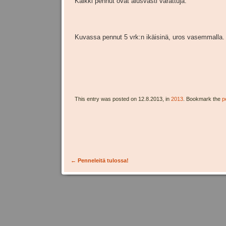
Kaikki pennut ovat alusvasti varattuja.
Kuvassa pennut 5 vrk:n ikäisinä, uros vasemmalla.
This entry was posted on 12.8.2013, in
2013
. Bookmark the
p
Post navigation
←
Penneleitä tulossa!