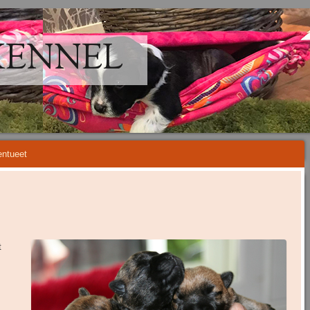
KENNEL
ntueet
t