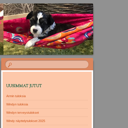
UUSIMMAT JUTUT
Armin tuloksia
Windyn tuloksia
Windyn terveystulokset
Windy näyttelytulokset 2025