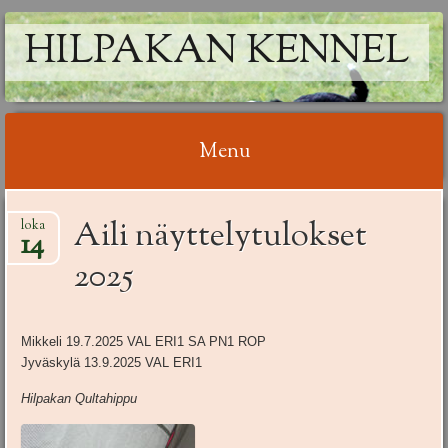
HILPAKAN KENNEL
Menu
Skip
Aili näyttelytulokset
loka
to
14
content
2025
Mikkeli 19.7.2025 VAL ERI1 SA PN1 ROP
Jyväskylä 13.9.2025 VAL ERI1
Hilpakan Qultahippu