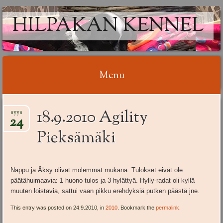
HILPAKAN KENNEL
Menu
Skip
18.9.2010 Agility
syys
to
24
content
Pieksämäki
Nappu ja Äksy olivat molemmat mukana. Tulokset eivät ole
päätähuimaavia: 1 huono tulos ja 3 hylättyä. Hylly-radat oli kyllä
muuten loistavia, sattui vaan pikku erehdyksiä putken päästä jne.
This entry was posted on 24.9.2010, in
2010
. Bookmark the
permalink
.