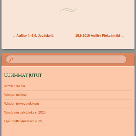
Post navigation
←
Agility 4.-5.9. Jyväskylä
18.9.2010 Agility Pieksämäki
→
UUSIMMAT JUTUT
Armin tuloksia
Windyn tuloksia
Windyn terveystulokset
Windy näyttelytulokset 2025
Lilja näyttelytulokset 2025