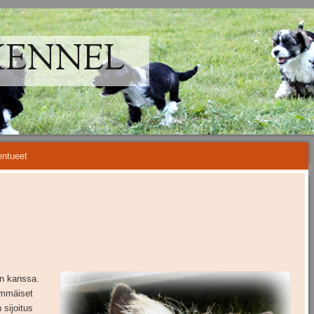
KENNEL
ntueet
n kanssa.
immäiset
 sijoitus