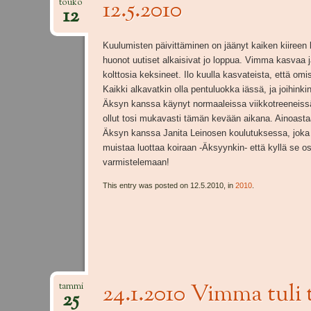
12.5.2010
touko
12
Kuulumisten päivittäminen on jäänyt kaiken kiireen ke
huonot uutiset alkaisivat jo loppua. Vimma kasvaa 
kolttosia keksineet. Ilo kuulla kasvateista, että omis
Kaikki alkavatkin olla pentuluokka iässä, ja joihinki
Äksyn kanssa käynyt normaaleissa viikkotreeneissä
ollut tosi mukavasti tämän kevään aikana. Ainoastaa
Äksyn kanssa Janita Leinosen koulutuksessa, joka pi
muistaa luottaa koiraan -Äksyynkin- että kyllä se osa
varmistelemaan!
This entry was posted on 12.5.2010, in
2010
.
24.1.2010 Vimma tuli 
tammi
25