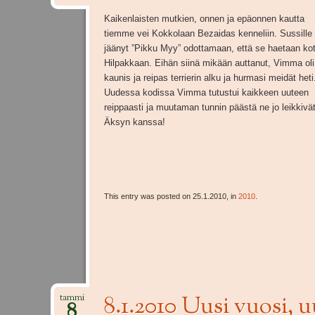
Kaikenlaisten mutkien, onnen ja epäonnen kautta
tiemme vei Kokkolaan Bezaidas kenneliin. Sussille 
jäänyt ”Pikku Myy” odottamaan, että se haetaan kot
Hilpakkaan. Eihän siinä mikään auttanut, Vimma oli
kaunis ja reipas terrierin alku ja hurmasi meidät heti
Uudessa kodissa Vimma tutustui kaikkeen uuteen
reippaasti ja muutaman tunnin päästä ne jo leikkivä
Äksyn kanssa!
This entry was posted on 25.1.2010, in
2010
.
8.1.2010 Uusi vuosi, 
tammi
8