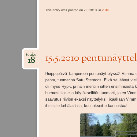
This entry was posted on 7.6.2010, in
2010
.
15.5.2010 pentunäytte
touko
18
Huippupäivä Tampereen pentunäyttelyssä! Vimma ol
pentu, tuomarina Satu Stenroos. Eikä se jäänyt vie
oli myös Ryp-1 ja näin mentiin sitten ensimmäistä 
hurmasi iloisella käytöksellään tuomarit, joten Vimm
saavutus riiviön ekaksi näyttelyksi, ikääkään Vimmall
ihmisille kehälaidalla, kun jaksoitte kannustaa!