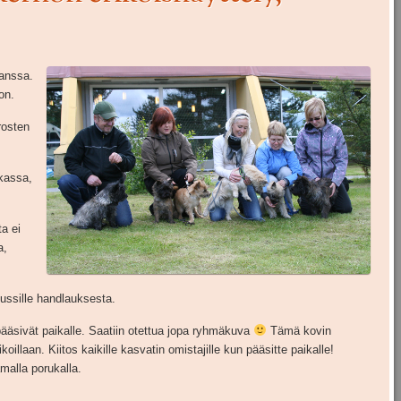
anssa.
on.
rosten
okassa,
ta ei
a,
ussille handlauksesta.
pääsivät paikalle. Saatiin otettua jopa ryhmäkuva
Tämä kovin
illaan. Kiitos kaikille kasvatin omistajille kun pääsitte paikalle!
malla porukalla.