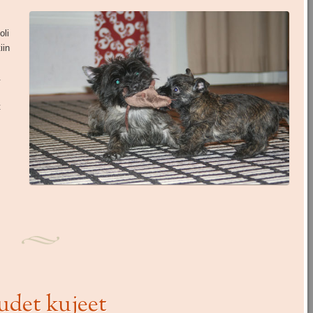
oli
iin
.
t
uudet kujeet