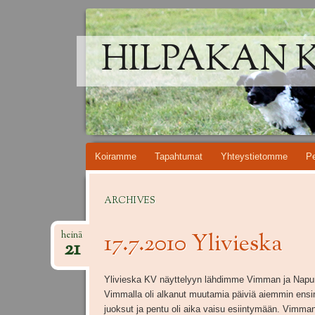
HILPAKAN 
Skip
Koiramme
Tapahtumat
Yhteystietomme
Pe
to
content
ARCHIVES
17.7.2010 Ylivieska
heinä
21
Ylivieska KV näyttelyyn lähdimme Vimman ja Napu
Vimmalla oli alkanut muutamia päiviä aiemmin ens
juoksut ja pentu oli aika vaisu esiintymään. Vimman