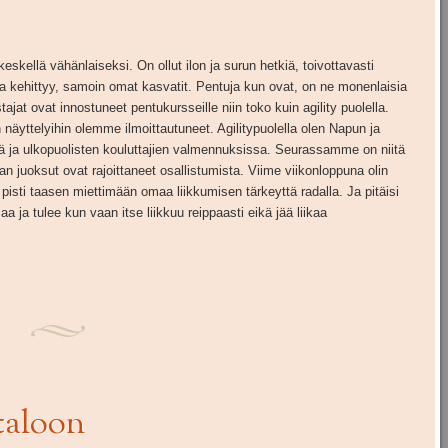
skellä vähänlaiseksi. On ollut ilon ja surun hetkiä, toivottavasti
ja kehittyy, samoin omat kasvatit. Pentuja kun ovat, on ne monenlaisia
tajat ovat innostuneet pentukursseille niin toko kuin agility puolella.
n näyttelyihin olemme ilmoittautuneet. Agilitypuolella olen Napun ja
 ja ulkopuolisten kouluttajien valmennuksissa. Seurassamme on niitä
n juoksut ovat rajoittaneet osallistumista. Viime viikonloppuna olin
sti taasen miettimään omaa liikkumisen tärkeyttä radalla. Ja pitäisi
a ja tulee kun vaan itse liikkuu reippaasti eikä jää liikaa
taloon