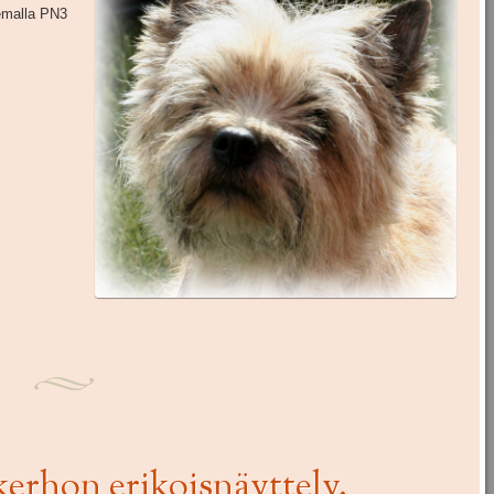
lemalla PN3
ikerhon erikoisnäyttely,