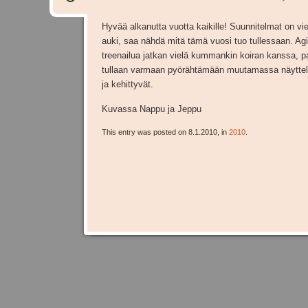
Hyvää alkanutta vuotta kaikille! Suunnitelmat on vie
auki, saa nähdä mitä tämä vuosi tuo tullessaan. Agi
treenailua jatkan vielä kummankin koiran kanssa, pa
tullaan varmaan pyörähtämään muutamassa näyttely
ja kehittyvät.
Kuvassa Nappu ja Jeppu
This entry was posted on 8.1.2010, in
2010
.
Post navigation