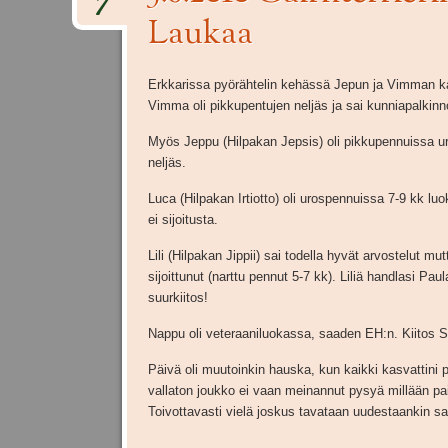
7
Laukaa
Erkkarissa pyörähtelin kehässä Jepun ja Vimman k
Vimma oli pikkupentujen neljäs ja sai kunniapalkinn
Myös Jeppu (Hilpakan Jepsis) oli pikkupennuissa u
neljäs.
Luca (Hilpakan Irtiotto) oli urospennuissa 7-9 kk lu
ei sijoitusta.
Lili (Hilpakan Jippii) sai todella hyvät arvostelut mut
sijoittunut (narttu pennut 5-7 kk). Liliä handlasi Paul
suurkiitos!
Nappu oli veteraaniluokassa, saaden EH:n. Kiitos S
Päivä oli muutoinkin hauska, kun kaikki kasvattini 
vallaton joukko ei vaan meinannut pysyä millään paiko
Toivottavasti vielä joskus tavataan uudestaankin sa