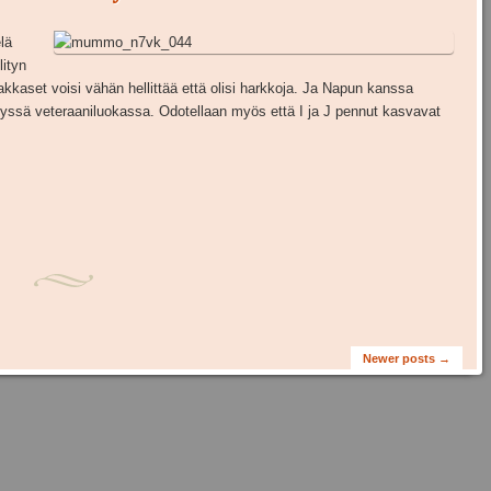
lä
lityn
kkaset voisi vähän hellittää että olisi harkkoja. Ja Napun kanssa
ssä veteraaniluokassa. Odotellaan myös että I ja J pennut kasvavat
Newer posts
→